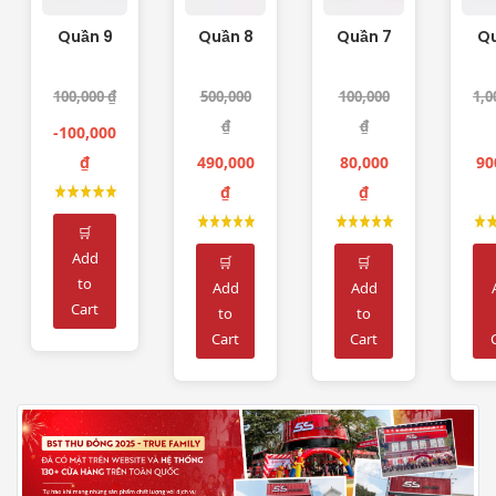
Quần 9
Quần 8
Quần 7
Qu
100,000 ₫
500,000
100,000
1,0
₫
₫
-100,000
₫
490,000
80,000
90
₫
₫
🛒
Add
🛒
🛒
to
Add
Add
Cart
to
to
Cart
Cart