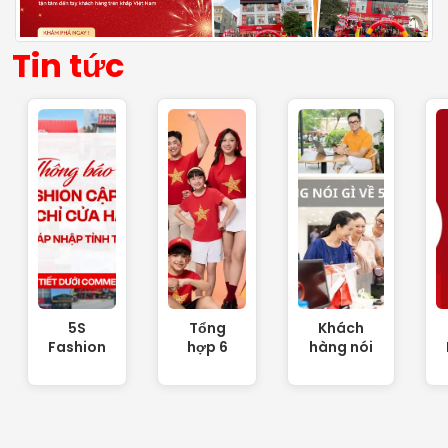
Tin tức
5S
Tổng
Khách
Fashion
hợp 6
hàng nói
- Cập
mẫu áo
gì về 5S
nhật
tự hào
Fashion?
địa chỉ
dân tộc
mới sau
cho
sáp
ngày