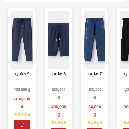
Quần 9
Quần 8
Quần 7
Qu
100,000 ₫
500,000
100,000
1,0
₫
₫
-100,000
₫
490,000
80,000
90
₫
₫
🛒