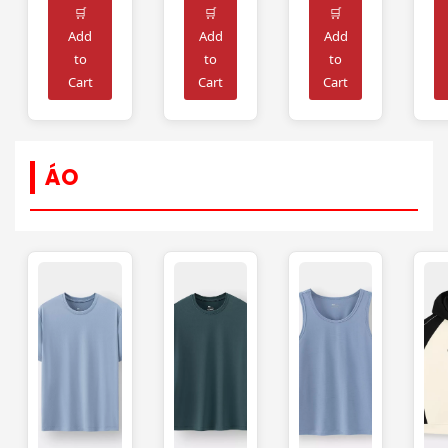
🛒
🛒
🛒
Add
Add
Add
to
to
to
Cart
Cart
Cart
ÁO