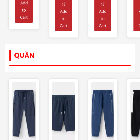
Add
🛒
🛒
to
Add
Add
Cart
to
to
Cart
Cart
QUẦN