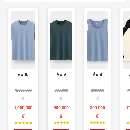
Áo 10
Áo 9
Áo 8
1,000,000
900,000
800,000
7
₫
₫
₫
1,000,000
900,000
800,000
7
₫
₫
₫