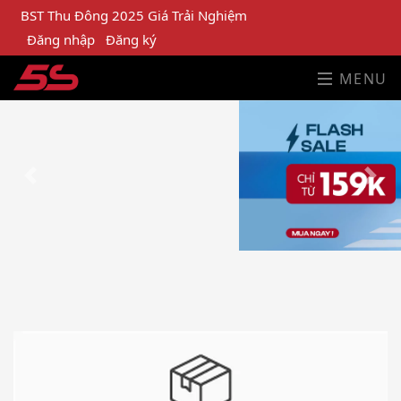
BST Thu Đông 2025 Giá Trải Nghiệm
Đăng nhập
Đăng ký
MENU
Previous
Next