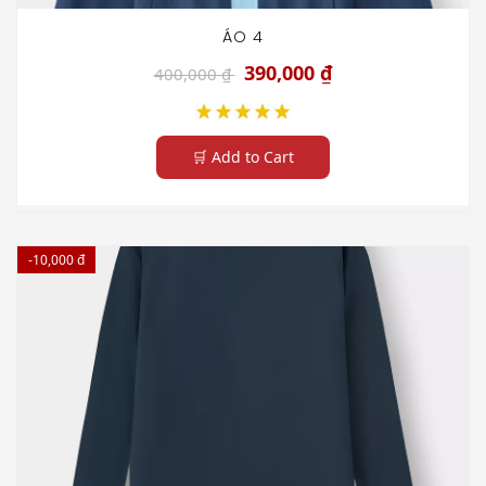
ÁO 4
390,000 ₫
400,000 ₫
🛒 Add to Cart
-10,000 đ