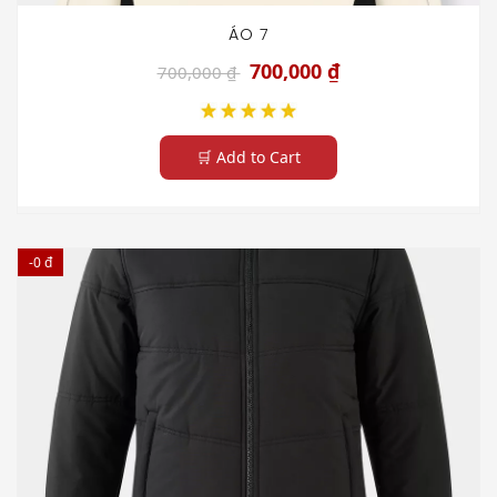
ÁO 7
700,000 ₫
700,000 ₫
🛒 Add to Cart
-0 đ